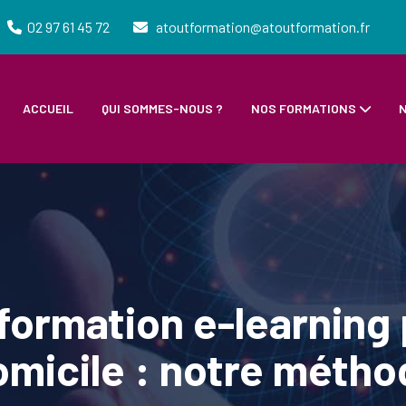
02 97 61 45 72
atoutformation@atoutformation.fr
ACCUEIL
QUI SOMMES-NOUS ?
NOS FORMATIONS
N
formation e-learning 
omicile : notre métho