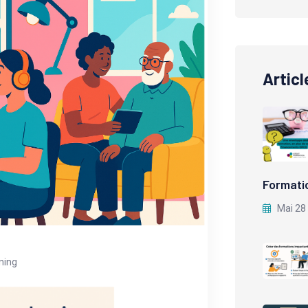
Articl
Formati
Mai 28
ning