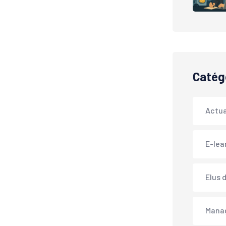
Catég
Actua
E-lea
Elus 
Mana